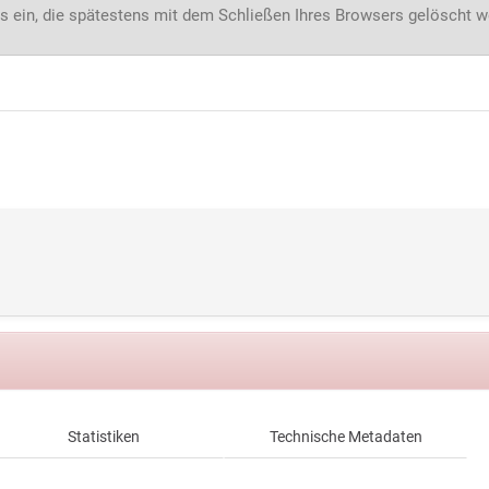
s ein, die spätestens mit dem Schließen Ihres Browsers gelöscht 
Statistiken
Technische Metadaten