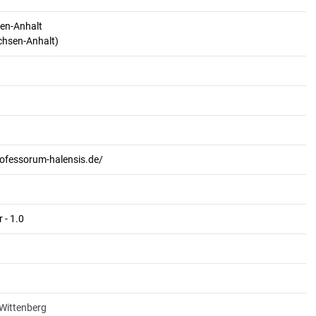
en-Anhalt
achsen-Anhalt)
rofessorum-halensis.de/
 - 1.0
-Wittenberg