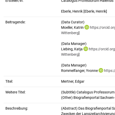
Ersteller/in:
Catalogus Professorum Halensis
Eberle, Henrik
[Eberle, Henrik]
Beitragende:
(Data Curator)
Moeller, Katrin
https://orcid.
Wittenberg
]
(Data Manager)
Liebing, Katja
https://orcid.o
Wittenberg
]
(Data Manager)
Rommelfanger, Yvonne
https:
Titel:
Mertner, Edgar
Weitere Titel:
(Subtitle) Catalogus Professorum
(Other) Biografienportal Sachsen
Beschreibung:
(Abstract)
Das Biografienportal S
Zwecken der Langzeitarchivierung