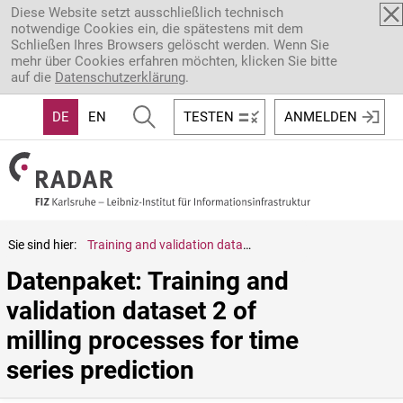
Direkt zum Inhalt
Diese Website setzt ausschließlich technisch
notwendige Cookies ein, die spätestens mit dem
Schließen Ihres Browsers gelöscht werden. Wenn Sie
mehr über Cookies erfahren möchten, klicken Sie bitte
auf die
Datenschutzerklärung
.
DE
EN
TESTEN
ANMELDEN
Sie sind hier:
Training and validation dataset 2 of milling processes for time series prediction
Datenpaket: Training and 
validation dataset 2 of 
milling processes for time 
series prediction