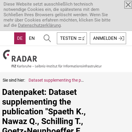
Direkt zum Inhalt
Diese Website setzt ausschließlich technisch
notwendige Cookies ein, die spätestens mit dem
Schließen Ihres Browsers gelöscht werden. Wenn Sie
mehr über Cookies erfahren möchten, klicken Sie bitte
auf die
Datenschutzerklärung
.
DE
EN
TESTEN
ANMELDEN
Sie sind hier:
Dataset supplementing the publication "Spaeth K., Nawaz Q., Schilling T., Goetz-Neunhoeffer F., Detsch R., Boccaccini A. R., Hurle K. - New Insights into application relevant properties of Cu2 - doped brushite cements"
Datenpaket: Dataset 
supplementing the 
publication "Spaeth K., 
Nawaz Q., Schilling T., 
Goetz-Neunhoeffer F., 