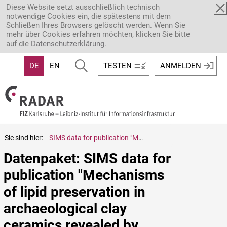
Direkt zum Inhalt
Diese Website setzt ausschließlich technisch
notwendige Cookies ein, die spätestens mit dem
Schließen Ihres Browsers gelöscht werden. Wenn Sie
mehr über Cookies erfahren möchten, klicken Sie bitte
auf die
Datenschutzerklärung
.
DE
EN
TESTEN
ANMELDEN
Sie sind hier:
SIMS data for publication "Mechanisms of lipid preservation in archaeological clay ceramics revealed by mass spectrometry imaging" (2020)
Datenpaket: SIMS data for 
publication "Mechanisms 
of lipid preservation in 
archaeological clay 
ceramics revealed by 