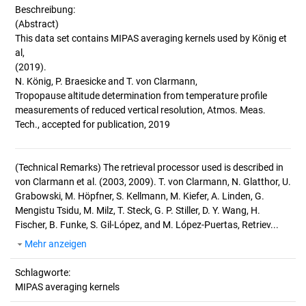
Beschreibung:
(Abstract)
This data set contains MIPAS averaging kernels used by König et
al,
(2019).
N. König, P. Braesicke and T. von Clarmann,
Tropopause altitude determination from temperature profile
measurements of reduced vertical resolution, Atmos. Meas.
(Technical Remarks)
The retrieval processor used is described in
von Clarmann et al. (2003, 2009). T. von Clarmann, N. Glatthor, U.
Grabowski, M. Höpfner, S. Kellmann, M. Kiefer, A. Linden, G.
Mengistu Tsidu, M. Milz, T. Steck, G. P. Stiller, D. Y. Wang, H.
Fischer, B. Funke, S. Gil-López, and M. López-Puertas, Retriev...
Mehr anzeigen
Schlagworte:
MIPAS averaging kernels