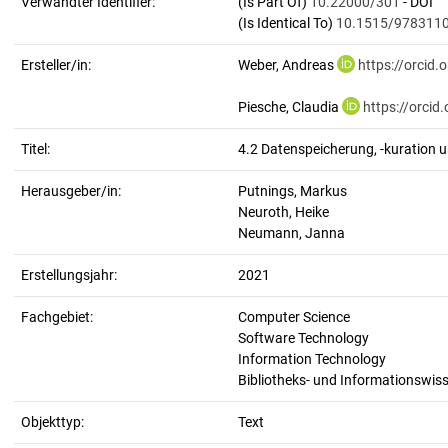
Verwandter Identifier:
(Is Part Of)
10.22000/301
- DOI
(Is Identical To)
10.1515/978311
Ersteller/in:
Weber, Andreas
https://orcid
Piesche, Claudia
https://orci
Titel:
4.2 Datenspeicherung, -kuration 
Herausgeber/in:
Putnings, Markus
Neuroth, Heike
Neumann, Janna
Erstellungsjahr:
2021
Fachgebiet:
Computer Science
Software Technology
Information Technology
Bibliotheks- und Informationswis
Objekttyp:
Text