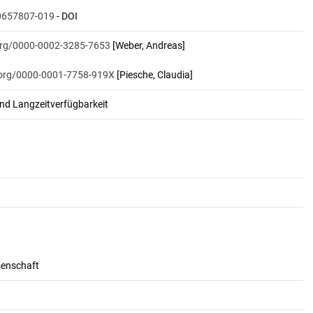
0657807-019
- DOI
.org/0000-0002-3285-7653
[Weber, Andreas]
d.org/0000-0001-7758-919X
[Piesche, Claudia]
und Langzeitverfügbarkeit
senschaft