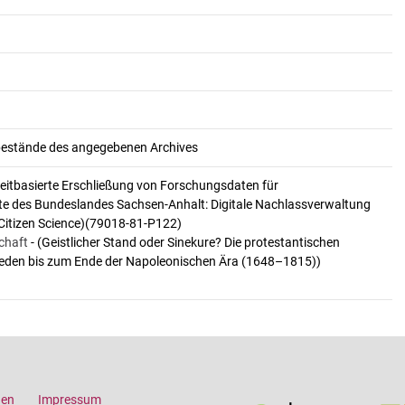
ivbestände des angegebenen Archives
gzeitbasierte Erschließung von Forschungsdaten für
te des Bundeslandes Sachsen-Anhalt: Digitale Nachlassverwaltung
Citizen Science)(79018-81-P122)
chaft
- (Geistlicher Stand oder Sinekure? Die protestantischen
eden bis zum Ende der Napoleonischen Ära (1648–1815))
gen
Impressum