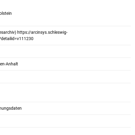
olstein
sarchiv) https://arcinsys.schleswig-
n?detailid=v111230
en-Anhalt
schungsdaten