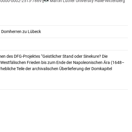
rg/0000-0002-2513-7869
[
Martin Luther University Halle-Wittenberg
er Domherren zu Lübeck
n des DFG-Projektes “Geistlicher Stand oder Sinekure? Die
Westfälischen Frieden bis zum Ende der Napoleonischen Ära (1648–
ebliche Teile der archivalischen Überlieferung der Domkapitel