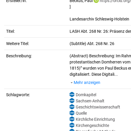
Ersteller/in:
Beckus, Paul
https://orcid.o
]
Landesarchiv Schleswig-Holstein
Titel:
LASH Abt. 268 Nr. 26: Präsenz d
Weitere Titel:
(Subtitle) Abt. 268 Nr. 26
Beschreibung:
(Abstract)
Beschreibung: Im Rahme
protestantischen Domherren vom 
1815)” wurden von Paul Beckus erh
digitalisiert. Diese Digitali...
Mehr anzeigen
Schlagworte:
Domkapitel
Sachsen-Anhalt
Geschichtswissenschaft
Quelle
Kirchliche Einrichtung
Kirchengeschichte