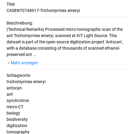
Titel:
CASENT0744917-Trichomyrmex.emeryi
Beschreibung:
(Technical Remarks)
Processed micro-tomographic scan of the
ant Trichomyrmex emeryi, scanned at KIT Light Source. This
dataset is part of the open-source digitization project ‘Antscan’,
with a database consisting of thousands of scanned ethanol-
preserved ant ...
Mehr anzeigen
Schlagworte:
trichomyrmex emeryi
antscan
ant
synchrotron
micro-CT
biology
biodiversity
digitization
tomography