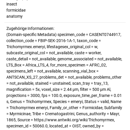
insect
formicidae
anatomy
Zugehörige Informationen:
(Domain-specific Metadata) specimen_code = CASENT0744917,
collection_code = FBIP-SEK-2016-1A-1, taxon_code =
Trichomyrmex.emeryi, lifestagesex_original_col = w,
subcaste_original_col = not_available, caste = worker,
caste_detail = not_available, genome_associated = not_available,
LTS_Box = Africa_LTS_4, for_more_specimen = AFRC_02,
specimens_left = not_available, scanning_vial_box =
ANTSCAN_XS_27, problems_det = not_available, problems_other
= not_available, stained = unstained, scan_tray = tray_13,
magnification = 5x, voxel_size = 2.44 µm, filter = 500 µm Al,
projections = 3000, fps = 100.0, exposure_time_per_frame = 0.01
s, Genus = Trichomyrmex, Species = emeryi, Status = valid, Name
= Trichomyrmex emeryi, Family_or_other = Formicidae, Subfamily
= Myrmicinae, Tribe = Crematogastrini, Genus_authority = Mayr,
1865, Source = https://www.antwiki.org/wiki/Trichomyrmex,
specimen_id = 50060.0, located_at = OIST, owned_by =