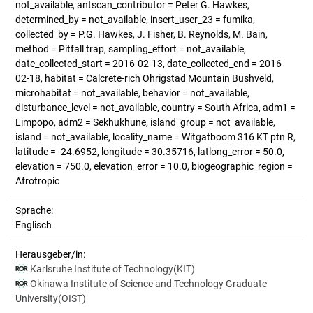
not_available, antscan_contributor = Peter G. Hawkes,
determined_by = not_available, insert_user_23 = fumika,
collected_by = P.G. Hawkes, J. Fisher, B. Reynolds, M. Bain,
method = Pitfall trap, sampling_effort = not_available,
date_collected_start = 2016-02-13, date_collected_end = 2016-
02-18, habitat = Calcrete-rich Ohrigstad Mountain Bushveld,
microhabitat = not_available, behavior = not_available,
disturbance_level = not_available, country = South Africa, adm1 =
Limpopo, adm2 = Sekhukhune, island_group = not_available,
island = not_available, locality_name = Witgatboom 316 KT ptn R,
latitude = -24.6952, longitude = 30.35716, latlong_error = 50.0,
elevation = 750.0, elevation_error = 10.0, biogeographic_region =
Afrotropic
Sprache:
Englisch
Herausgeber/in:
Karlsruhe Institute of Technology(KIT)
Okinawa Institute of Science and Technology Graduate
University(OIST)