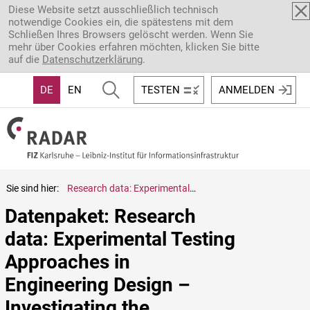
Direkt zum Inhalt
Diese Website setzt ausschließlich technisch
notwendige Cookies ein, die spätestens mit dem
Schließen Ihres Browsers gelöscht werden. Wenn Sie
mehr über Cookies erfahren möchten, klicken Sie bitte
auf die
Datenschutzerklärung
.
DE
EN
TESTEN
ANMELDEN
Sie sind hier:
Research data: Experimental Testing Approaches in Engineering Design – Investigating the Exploration of Relations of Embodiment and Function in a Student Project
Datenpaket: Research 
data: Experimental Testing 
Approaches in 
Engineering Design – 
Investigating the 