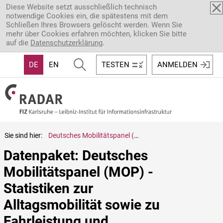
Direkt zum Inhalt
Diese Website setzt ausschließlich technisch
notwendige Cookies ein, die spätestens mit dem
Schließen Ihres Browsers gelöscht werden. Wenn Sie
mehr über Cookies erfahren möchten, klicken Sie bitte
auf die
Datenschutzerklärung
.
DE
EN
TESTEN
ANMELDEN
Sie sind hier:
Deutsches Mobilitätspanel (MOP) - Statistiken zur Alltagsmobilität sowie zu Fahrleistung und Kraftstoffverbrauch 2001 - 2010
Datenpaket: Deutsches 
Mobilitätspanel (MOP) - 
Statistiken zur 
Alltagsmobilität sowie zu 
Fahrleistung und 