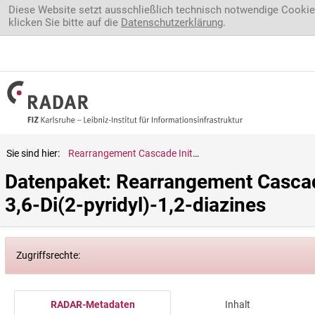
Direkt zum Inhalt
Diese Website setzt ausschließlich technisch notwendige Cookie
klicken Sie bitte auf die
Datenschutzerklärung
.
Sie sind hier:
Rearrangement Cascade Initiated by Nucleophilic Benzyne Attack on 3,6-Di(2-pyridyl)-1,2-diazines
Datenpaket: Rearrangement Cascade
3,6-Di(2-pyridyl)-1,2-diazines
Zugriffsrechte:
RADAR-Metadaten
Inhalt