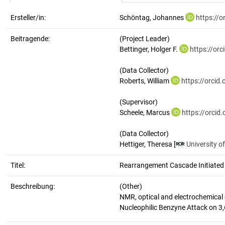
Ersteller/in:
Schöntag, Johannes
https://
Beitragende:
(Project Leader)
Bettinger, Holger F.
https://or
(Data Collector)
Roberts, William
https://orci
(Supervisor)
Scheele, Marcus
https://orci
(Data Collector)
Hettiger, Theresa [
University o
Titel:
Rearrangement Cascade Initiated b
Beschreibung:
(Other)
NMR, optical and electrochemical 