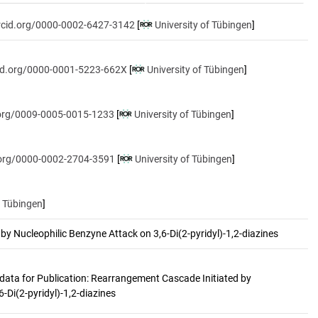
orcid.org/0000-0002-6427-3142
[
University of Tübingen
]
cid.org/0000-0001-5223-662X
[
University of Tübingen
]
d.org/0009-0005-0015-1233
[
University of Tübingen
]
d.org/0000-0002-2704-3591
[
University of Tübingen
]
f Tübingen
]
y Nucleophilic Benzyne Attack on 3,6-Di(2-pyridyl)-1,2-diazines
data for Publication: Rearrangement Cascade Initiated by