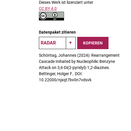
Dieses Werk ist lizenziert unter
CC BY 4.0
Datenpaket zitieren
KOPIEREN
Schöntag, Johannes (2024): Rearrangement
Cascade Initiated by Nucleophilic Benzyne
Attack on 3,6-Di(2-pyridyl)-1,2-diazines.
Bettinger, Holger F.. DOI:
10.22000/njxqt7bv0n7vdsvk