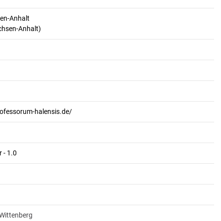
en-Anhalt
achsen-Anhalt)
rofessorum-halensis.de/
 - 1.0
-Wittenberg