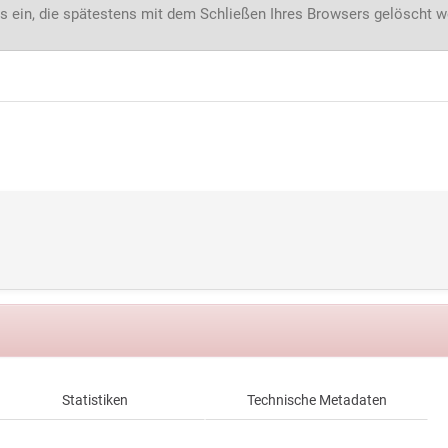
s ein, die spätestens mit dem Schließen Ihres Browsers gelöscht 
Statistiken
Technische Metadaten