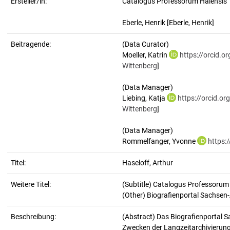
Ersteller/in:
Catalogus Professorum Halensis
Eberle, Henrik
[Eberle, Henrik]
Beitragende:
(Data Curator)
Moeller, Katrin
https://orcid.
Wittenberg
]
(Data Manager)
Liebing, Katja
https://orcid.o
Wittenberg
]
(Data Manager)
Rommelfanger, Yvonne
https:
Titel:
Haseloff, Arthur
Weitere Titel:
(Subtitle) Catalogus Professorum
(Other) Biografienportal Sachsen
Beschreibung:
(Abstract)
Das Biografienportal S
Zwecken der Langzeitarchivierung