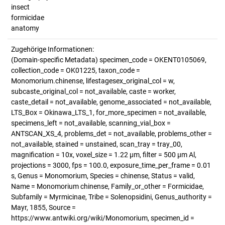
insect
formicidae
anatomy
Zugehörige Informationen:
(Domain-specific Metadata) specimen_code = OKENT0105069,
collection_code = OK01225, taxon_code =
Monomorium.chinense, lifestagesex_original_col = w,
subcaste_original_col = not_available, caste = worker,
caste_detail = not_available, genome_associated = not_available,
LTS_Box = Okinawa_LTS_1, for_more_specimen = not_available,
specimens_left = not_available, scanning_vial_box =
ANTSCAN_XS_4, problems_det = not_available, problems_other =
not_available, stained = unstained, scan_tray = tray_00,
magnification = 10x, voxel_size = 1.22 µm, filter = 500 µm Al,
projections = 3000, fps = 100.0, exposure_time_per_frame = 0.01
s, Genus = Monomorium, Species = chinense, Status = valid,
Name = Monomorium chinense, Family_or_other = Formicidae,
Subfamily = Myrmicinae, Tribe = Solenopsidini, Genus_authority =
Mayr, 1855, Source =
https://www.antwiki.org/wiki/Monomorium, specimen_id =