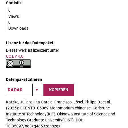
Statistik
0
Views
0
Downloads
Lizenz für das Datenpaket
Dieses Werk ist lizenziert unter
CC BY 4.0
Datenpaket zitieren
KOPIEREN
Katzke, Julian; Hita Garcia, Francisco; Lösel, Philipp D.; et al.
(2025): OKENT0105069-Monomorium.chinense. Karlsruhe
Institute of Technology(KIT); Okinawa Institute of Science and
Technology Graduate University(OIST). DOI:
10.35097/nq3xq4q53zdn8zgx