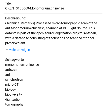
Titel:
OKENT0105069-Monomorium.chinense
Beschreibung:
(Technical Remarks)
Processed micro-tomographic scan of the
ant Monomorium chinense, scanned at KIT Light Source. This
dataset is part of the open-source digitization project ‘Antscan’,
with a database consisting of thousands of scanned ethanol-
preserved ant ...
Mehr anzeigen
Schlagworte:
monomorium chinense
antscan
ant
synchrotron
micro-CT
biology
biodiversity
digitization
tomography