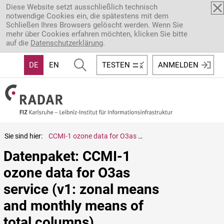
Direkt zum Inhalt
Diese Website setzt ausschließlich technisch
notwendige Cookies ein, die spätestens mit dem
Schließen Ihres Browsers gelöscht werden. Wenn Sie
mehr über Cookies erfahren möchten, klicken Sie bitte
auf die
Datenschutzerklärung
.
DE
EN
TESTEN
ANMELDEN
Sie sind hier:
CCMI-1 ozone data for O3as service (v1: zonal means and monthly means of total columns)
Datenpaket: CCMI-1 
ozone data for O3as 
service (v1: zonal means 
and monthly means of 
total columns)