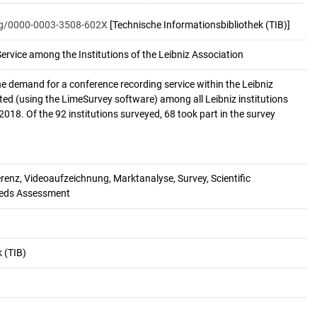
org/0000-0003-3508-602X
[Technische Informationsbibliothek (TIB)]
rvice among the Institutions of the Leibniz Association
he demand for a conference recording service within the Leibniz
ed (using the LimeSurvey software) among all Leibniz institutions
018. Of the 92 institutions surveyed, 68 took part in the survey
enz, Videoaufzeichnung, Marktanalyse, Survey, Scientific
eeds Assessment
 (TIB)