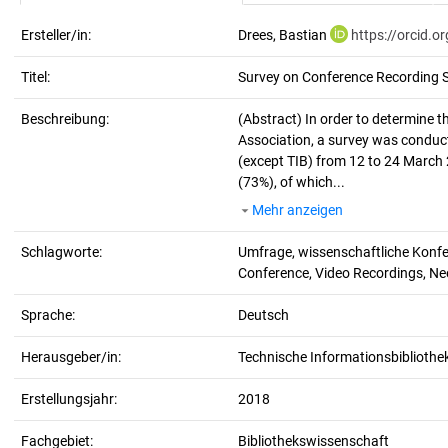
Ersteller/in:
Drees, Bastian
https://orcid.
Titel:
Survey on Conference Recording Se
Beschreibung:
(Abstract)
In order to determine t
Association, a survey was conduct
(except TIB) from 12 to 24 March 2
(73%), of which...
Mehr anzeigen
Schlagworte:
Umfrage, wissenschaftliche Konfer
Conference, Video Recordings, N
Sprache:
Deutsch
Herausgeber/in:
Technische Informationsbibliothek
Erstellungsjahr:
2018
Fachgebiet:
Bibliothekswissenschaft