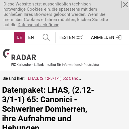
Direkt zum Inhalt
Diese Website setzt ausschließlich technisch
notwendige Cookies ein, die spätestens mit dem
Schließen Ihres Browsers gelöscht werden. Wenn Sie
mehr über Cookies erfahren möchten, klicken Sie bitte
auf die
Datenschutzerklärung
.
DE
EN
TESTEN
ANMELDEN
Sie sind hier:
LHAS, (2.12-3/1-1) 65: Canonici - Schweriner Domherren, ihre Aufnahme und Hebungen
Datenpaket: LHAS, (2.12-
3/1-1) 65: Canonici - 
Schweriner Domherren, 
ihre Aufnahme und 
Hebungen