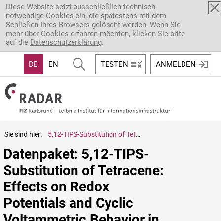
Direkt zum Inhalt
Diese Website setzt ausschließlich technisch
notwendige Cookies ein, die spätestens mit dem
Schließen Ihres Browsers gelöscht werden. Wenn Sie
mehr über Cookies erfahren möchten, klicken Sie bitte
auf die
Datenschutzerklärung
.
DE
EN
TESTEN
ANMELDEN
Sie sind hier:
5,12-TIPS-Substitution of Tetracene: Effects on Redox Potentials and Cyclic Voltammetric Behavior in CH2Cl2 and THF
Datenpaket: 5,12-TIPS-
Substitution of Tetracene: 
Effects on Redox 
Potentials and Cyclic 
Voltammetric Behavior in 