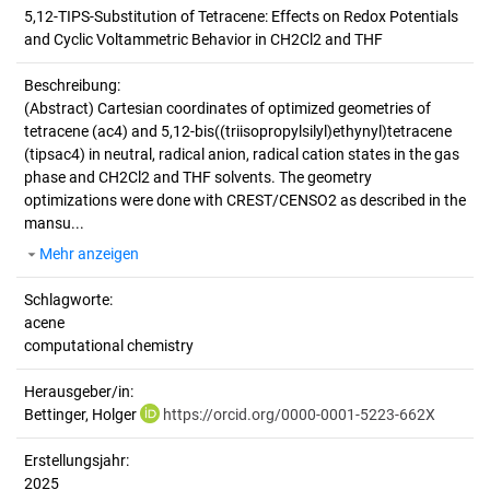
5,12-TIPS-Substitution of Tetracene: Effects on Redox Potentials 
and Cyclic Voltammetric Behavior in CH2Cl2 and THF
Beschreibung:
(Abstract)
Cartesian coordinates of optimized geometries of
tetracene (ac4) and 5,12-bis((triisopropylsilyl)ethynyl)tetracene
(tipsac4) in neutral, radical anion, radical cation states in the gas
phase and CH2Cl2 and THF solvents. The geometry
optimizations were done with CREST/CENSO2 as described in the
mansu...
Mehr anzeigen
Schlagworte:
acene
computational chemistry
Herausgeber/in:
Bettinger, Holger
https://orcid.org/0000-0001-5223-662X
Erstellungsjahr:
2025