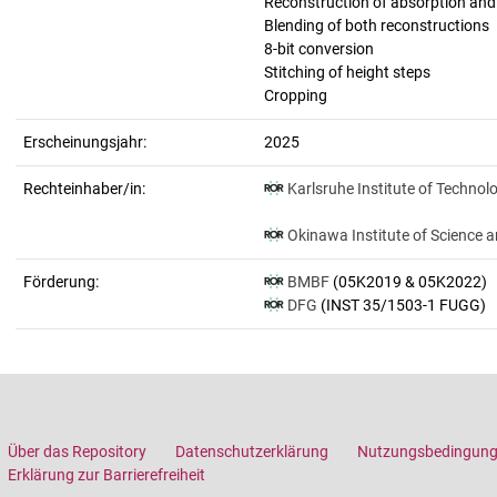
Reconstruction of absorption an
Blending of both reconstructions
8-bit conversion
Stitching of height steps
Cropping
Erscheinungsjahr:
2025
Rechteinhaber/in:
Karlsruhe Institute of Technol
Okinawa Institute of Science 
Förderung:
BMBF
(05K2019 & 05K2022)
DFG
(INST 35/1503-1 FUGG)
Über das Repository
Datenschutzerklärung
Nutzungsbedingun
Erklärung zur Barrierefreiheit