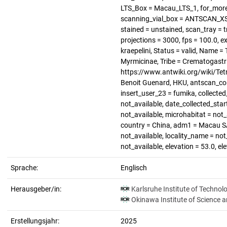
LTS_Box = Macau_LTS_1, for_more_
scanning_vial_box = ANTSCAN_XS_1
stained = unstained, scan_tray = tr
projections = 3000, fps = 100.0, 
kraepelini, Status = valid, Name =
Myrmicinae, Tribe = Crematogastri
https://www.antwiki.org/wiki/Tet
Benoit Guenard, HKU, antscan_con
insert_user_23 = fumika, collecte
not_available, date_collected_star
not_available, microhabitat = not_
country = China, adm1 = Macau SAR
not_available, locality_name = not
not_available, elevation = 53.0, e
Sprache:
Englisch
Herausgeber/in:
Karlsruhe Institute of Technol
Okinawa Institute of Science 
Erstellungsjahr:
2025