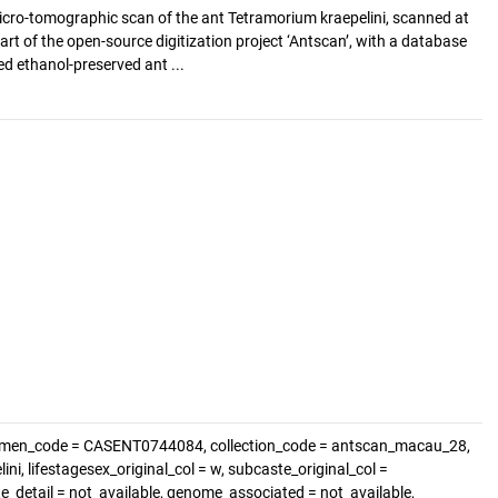
cro-tomographic scan of the ant Tetramorium kraepelini, scanned at
art of the open-source digitization project ‘Antscan’, with a database
d ethanol-preserved ant ...
cimen_code = CASENT0744084, collection_code = antscan_macau_28,
i, lifestagesex_original_col = w, subcaste_original_col =
te_detail = not_available, genome_associated = not_available,