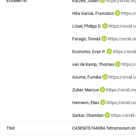
Ersteller/in:
Katzke, Julian
https://orcid.
Hita Garcia, Francisco
https:/
Lösel, Philipp D.
https://orcid
Faragó, Tomáš
https://orcid
Economo, Evan P.
https://orc
van de Kamp, Thomas
https:/
Azuma, Fumika
https://orcid
Zuber, Marcus
https://orcid.
Hamann, Elias
https://orcid.
Sarkar, Chandan
https://orci
Titel:
CASENT0744084-Tetramorium.kra