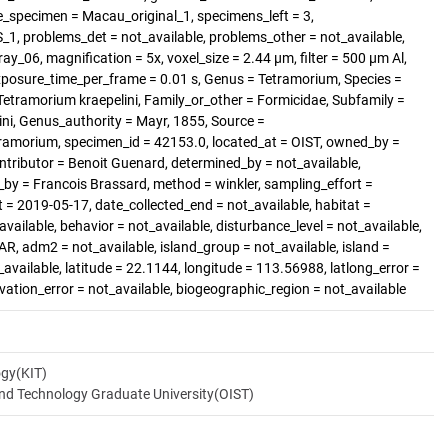
specimen = Macau_original_1, specimens_left = 3,
, problems_det = not_available, problems_other = not_available,
ay_06, magnification = 5x, voxel_size = 2.44 µm, filter = 500 µm Al,
exposure_time_per_frame = 0.01 s, Genus = Tetramorium, Species =
 Tetramorium kraepelini, Family_or_other = Formicidae, Subfamily =
ni, Genus_authority = Mayr, 1855, Source =
ramorium, specimen_id = 42153.0, located_at = OIST, owned_by =
tributor = Benoit Guenard, determined_by = not_available,
d_by = Francois Brassard, method = winkler, sampling_effort =
t = 2019-05-17, date_collected_end = not_available, habitat =
available, behavior = not_available, disturbance_level = not_available,
, adm2 = not_available, island_group = not_available, island =
_available, latitude = 22.1144, longitude = 113.56988, latlong_error =
levation_error = not_available, biogeographic_region = not_available
ogy(KIT)
and Technology Graduate University(OIST)