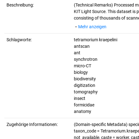
Beschreibung:
(Technical Remarks)
Processed mi
KIT Light Source. This dataset is p
consisting of thousands of scanne
Mehr anzeigen
Schlagworte:
tetramorium kraepelini
antscan
ant
synchrotron
micro-CT
biology
biodiversity
digitization
tomography
insect
formicidae
anatomy
Zugehörige Informationen:
(Domain-specific Metadata) spe
taxon_code = Tetramorium.kraepelin
not_available, caste = worker, cas