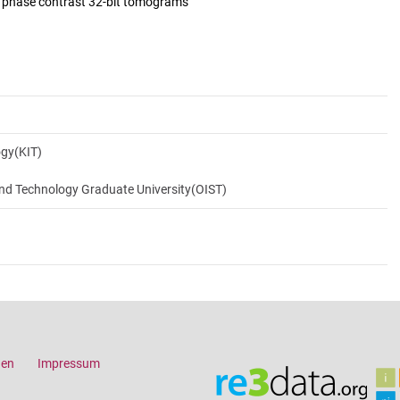
d phase contrast 32-bit tomograms
ogy(KIT)
and Technology Graduate University(OIST)
gen
Impressum