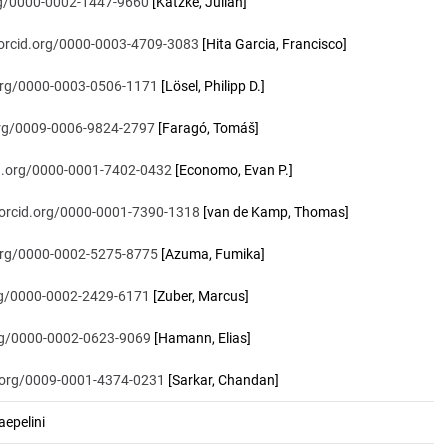
org/0000-0002-1447-9660
[Katzke, Julian]
/orcid.org/0000-0003-4709-3083
[Hita Garcia, Francisco]
.org/0000-0003-0506-1171
[Lösel, Philipp D.]
.org/0009-0006-9824-2797
[Faragó, Tomáš]
id.org/0000-0001-7402-0432
[Economo, Evan P.]
/orcid.org/0000-0001-7390-1318
[van de Kamp, Thomas]
.org/0000-0002-5275-8775
[Azuma, Fumika]
org/0000-0002-2429-6171
[Zuber, Marcus]
org/0000-0002-0623-9069
[Hamann, Elias]
d.org/0009-0001-4374-0231
[Sarkar, Chandan]
epelini