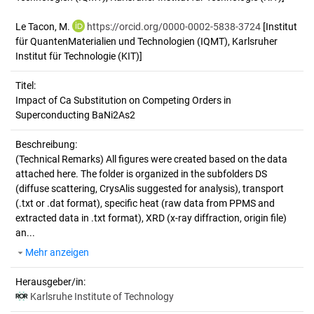
Le Tacon, M.
https://orcid.org/0000-0002-5838-3724
[Institut
für QuantenMaterialien und Technologien (IQMT), Karlsruher
Institut für Technologie (KIT)]
Titel:
Impact of Ca Substitution on Competing Orders in 
Superconducting BaNi2As2
Beschreibung:
(Technical Remarks)
All figures were created based on the data
attached here. The folder is organized in the subfolders DS
(diffuse scattering, CrysAlis suggested for analysis), transport
(.txt or .dat format), specific heat (raw data from PPMS and
extracted data in .txt format), XRD (x-ray diffraction, origin file)
an...
Mehr anzeigen
Herausgeber/in:
Karlsruhe Institute of Technology