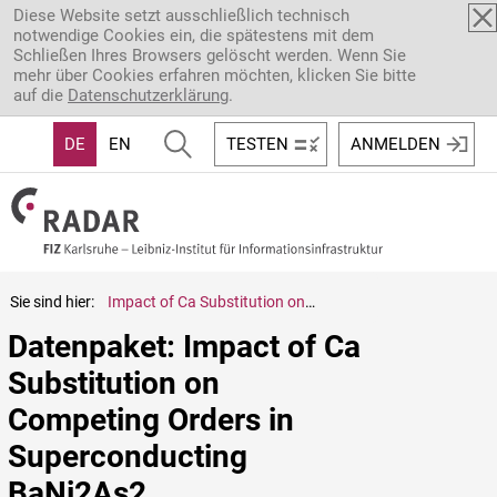
Direkt zum Inhalt
Diese Website setzt ausschließlich technisch
notwendige Cookies ein, die spätestens mit dem
Schließen Ihres Browsers gelöscht werden. Wenn Sie
mehr über Cookies erfahren möchten, klicken Sie bitte
auf die
Datenschutzerklärung
.
DE
EN
TESTEN
ANMELDEN
Sie sind hier:
Impact of Ca Substitution on Competing Orders in Superconducting BaNi2As2
Datenpaket: Impact of Ca 
Substitution on 
Competing Orders in 
Superconducting 
BaNi2As2