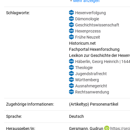
Mehr anzeigen
Schlagworte:
Hexenverfolgung
Dämonologie
Geschichtswissenschaft
Hexenprozess
Frühe Neuzeit
Historicum.net
Fachportal Hexenforschung
Lexikon zur Geschichte der Hexen
Häberlin, Georg Heinrich | 16
Theologie
Jugendstrafrecht
Württemberg
Ausnahmegericht
Rechtsanwendung
Zugehörige Informationen:
(Artikeltyp) Personenartikel
Sprache:
Deutsch
Herausgeber/in:
Gersmann, Gudrun
https://or