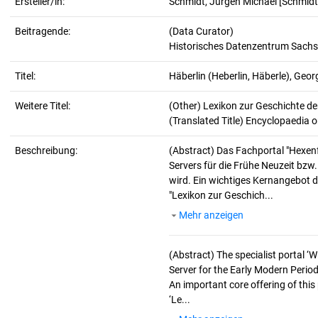
Ersteller/in:
Schmidt, Jürgen Michael
[Schmidt
Beitragende:
(Data Curator)
Historisches Datenzentrum Sachs
Titel:
Häberlin (Heberlin, Häberle), Geor
Weitere Titel:
(Other) Lexikon zur Geschichte d
(Translated Title) Encyclopaedia o
Beschreibung:
(Abstract)
Das Fachportal "Hexen
Servers für die Frühe Neuzeit bzw
wird. Ein wichtiges Kernangebot d
"Lexikon zur Geschich...
Mehr anzeigen
(Abstract)
The specialist portal 
Server for the Early Modern Period
An important core offering of this
‘Le...