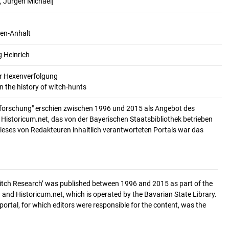
, Jürgen Michael]
en-Anhalt
g Heinrich
er Hexenverfolgung
n the history of witch-hunts
forschung" erschien zwischen 1996 und 2015 als Angebot des
. Historicum.net, das von der Bayerischen Staatsbibliothek betrieben
ieses von Redakteuren inhaltlich verantworteten Portals war das
‘Witch Research’ was published between 1996 and 2015 as part of the
 and Historicum.net, which is operated by the Bavarian State Library.
 portal, for which editors were responsible for the content, was the