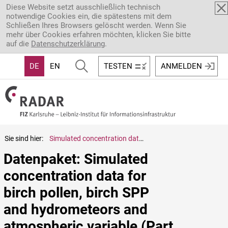
Direkt zum Inhalt
Diese Website setzt ausschließlich technisch
notwendige Cookies ein, die spätestens mit dem
Schließen Ihres Browsers gelöscht werden. Wenn Sie
mehr über Cookies erfahren möchten, klicken Sie bitte
auf die
Datenschutzerklärung
.
DE
EN
TESTEN
ANMELDEN
Sie sind hier:
Simulated concentration data for birch pollen, birch SPP and hydrometeors and atmospheric variable (Part 3)
Datenpaket: Simulated 
concentration data for 
birch pollen, birch SPP 
and hydrometeors and 
atmospheric variable (Part 