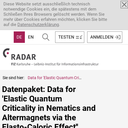
Direkt zum Inhalt
Diese Website setzt ausschließlich technisch
notwendige Cookies ein, die spätestens mit dem
Schließen Ihres Browsers gelöscht werden. Wenn Sie
mehr über Cookies erfahren möchten, klicken Sie bitte
auf die
Datenschutzerklärung
.
DE
EN
TESTEN
ANMELDEN
Sie sind hier:
Data for 'Elastic Quantum Criticality in Nematics and Altermagnets via the Elasto-Caloric Effect''
Datenpaket: Data for 
'Elastic Quantum 
Criticality in Nematics and 
Altermagnets via the 
Elasto-Caloric Effect''