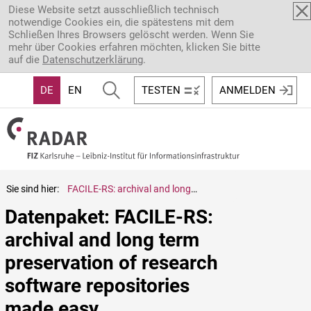
Direkt zum Inhalt
Diese Website setzt ausschließlich technisch
notwendige Cookies ein, die spätestens mit dem
Schließen Ihres Browsers gelöscht werden. Wenn Sie
mehr über Cookies erfahren möchten, klicken Sie bitte
auf die
Datenschutzerklärung
.
DE
EN
TESTEN
ANMELDEN
Sie sind hier:
FACILE-RS: archival and long term preservation of research software repositories made easy
Datenpaket: FACILE-RS: 
archival and long term 
preservation of research 
software repositories 
made easy