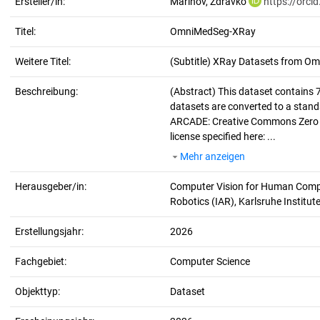
Ersteller/in:
Marinov, Zdravko
https://orc
Titel:
OmniMedSeg-XRay
Weitere Titel:
(Subtitle) XRay Datasets from 
Beschreibung:
(Abstract)
This dataset contains 
datasets are converted to a stand
ARCADE: Creative Commons Zero 
license specified here: ...
Mehr anzeigen
Herausgeber/in:
Computer Vision for Human Comput
Robotics (IAR), Karlsruhe Institut
Erstellungsjahr:
2026
Fachgebiet:
Computer Science
Objekttyp:
Dataset