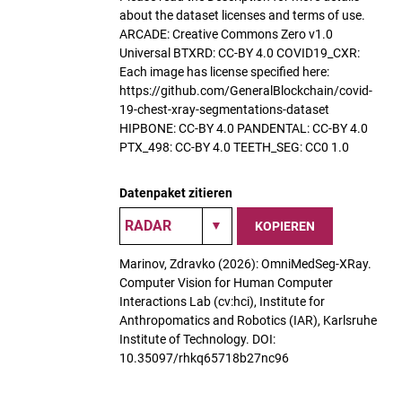
about the dataset licenses and terms of use.
ARCADE: Creative Commons Zero v1.0
Universal BTXRD: CC-BY 4.0 COVID19_CXR:
Each image has license specified here:
https://github.com/GeneralBlockchain/covid-
19-chest-xray-segmentations-dataset
HIPBONE: CC-BY 4.0 PANDENTAL: CC-BY 4.0
PTX_498: CC-BY 4.0 TEETH_SEG: CC0 1.0
Datenpaket zitieren
KOPIEREN
Marinov, Zdravko (2026): OmniMedSeg-XRay.
Computer Vision for Human Computer
Interactions Lab (cv:hci), Institute for
Anthropomatics and Robotics (IAR), Karlsruhe
Institute of Technology. DOI:
10.35097/rhkq65718b27nc96