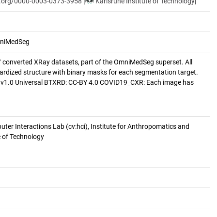
id.org/0000-0003-0373-3958
[
Karlsruhe Institute of Technology
]
OmniMedSeg
7 converted XRay datasets, part of the OmniMedSeg superset. All
ardized structure with binary masks for each segmentation target.
v1.0 Universal BTXRD: CC-BY 4.0 COVID19_CXR: Each image has
er Interactions Lab (cv:hci), Institute for Anthropomatics and
e of Technology