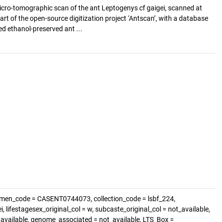
cro-tomographic scan of the ant Leptogenys cf gaigei, scanned at
art of the open-source digitization project ‘Antscan’, with a database
d ethanol-preserved ant ...
imen_code = CASENT0744073, collection_code = lsbf_224,
 lifestagesex_original_col = w, subcaste_original_col = not_available,
t_available, genome_associated = not_available, LTS_Box =