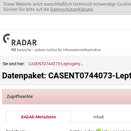
Direkt zum Inhalt
Diese Website setzt ausschließlich technisch notwendige Cookie
klicken Sie bitte auf die
Datenschutzerklärung
.
Sie sind hier:
CASENT0744073-Leptogenys.cf.gaigei
Datenpaket: CASENT0744073-Lepto
Zugriffsrechte:
RADAR-Metadaten
Inhalt