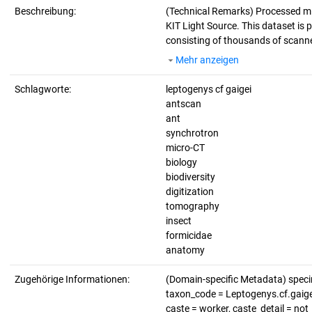
Beschreibung:
(Technical Remarks)
Processed mi
KIT Light Source. This dataset is p
consisting of thousands of scanne
Mehr anzeigen
Schlagworte:
leptogenys cf gaigei
antscan
ant
synchrotron
micro-CT
biology
biodiversity
digitization
tomography
insect
formicidae
anatomy
Zugehörige Informationen:
(Domain-specific Metadata) spec
taxon_code = Leptogenys.cf.gaigei,
caste = worker, caste_detail = no