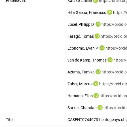
Ersteller/in:
Katzke, Julian
https://orcid.
Hita Garcia, Francisco
https:/
Lösel, Philipp D.
https://orcid
Faragó, Tomáš
https://orcid
Economo, Evan P.
https://orc
van de Kamp, Thomas
https:/
Azuma, Fumika
https://orcid
Zuber, Marcus
https://orcid.
Hamann, Elias
https://orcid.
Sarkar, Chandan
https://orci
Titel:
CASENT0744073-Leptogenys.cf.g