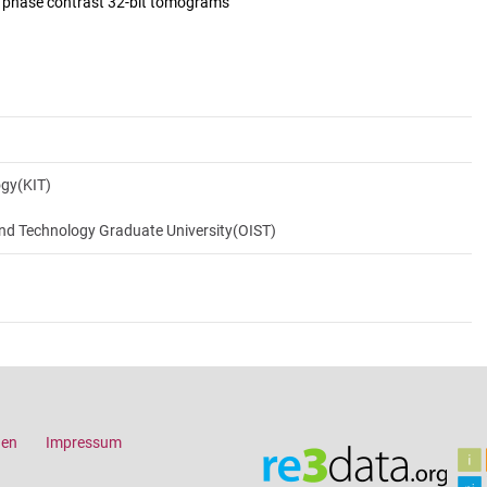
d phase contrast 32-bit tomograms
ogy(KIT)
and Technology Graduate University(OIST)
gen
Impressum