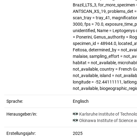
Brazil_LTS_3, for_more_specimen =
ANTSCAN_XS_19, problems_det = no
scan_tray = tray_41, magnification
3000, fps = 70.0, exposure_time_p
unidentified, Name = Leptogenys c
= Ponerini, Genus_authority = Ro
specimen_id = 48944.0, located_at
Feitosa, determined_by = not_avai
malaise, sampling_effort = not_ava
habitat = not_available, microhabi
not_available, country = French G
not_available, island = not_avail
longitude = -52.44111111, latlong_
not_available, biogeographic_regi
Sprache:
Englisch
Herausgeber/in:
Karlsruhe Institute of Technol
Okinawa Institute of Science 
Erstellungsjahr:
2025