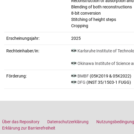
Reconstruction of absorption an
Blending of both reconstructions
8-bit conversion
Stitching of height steps
Cropping
Erscheinungsjahr:
2025
Rechteinhaber/in:
Karlsruhe Institute of Technol
Okinawa Institute of Science 
Förderung:
BMBF
(05K2019 & 05K2022)
DFG
(INST 35/1503-1 FUGG)
Über das Repository
Datenschutzerklärung
Nutzungsbedingun
Erklärung zur Barrierefreiheit