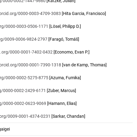
org/0000-0002-1447-9660
[Katzke, Julian]
/orcid.org/0000-0003-4709-3083
[Hita Garcia, Francisco]
.org/0000-0003-0506-1171
[Lösel, Philipp D.]
.org/0009-0006-9824-2797
[Faragó, Tomáš]
id.org/0000-0001-7402-0432
[Economo, Evan P.]
/orcid.org/0000-0001-7390-1318
[van de Kamp, Thomas]
.org/0000-0002-5275-8775
[Azuma, Fumika]
org/0000-0002-2429-6171
[Zuber, Marcus]
org/0000-0002-0623-9069
[Hamann, Elias]
d.org/0009-0001-4374-0231
[Sarkar, Chandan]
aigei