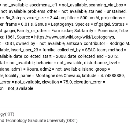
 not_available, specimens_left = not_available, scanning_vial_box =
t_available, problems_other = not_available, stained = unstained,
 = 5x_3steps, voxel_size = 2.44 µm, filter = 500 µm Al, projections =
er_frame = 0.01 s, Genus = Leptogenys, Species = cf.gaigei, Status =
f.gaigei, Family_or_other = Formicidae, Subfamily = Ponerinae, Tribe
ger, 1861, Source = https://www.antwiki.org/wiki/Leptogenys,
 = OIST, owned_by = not_available, antscan_contributor = Rodrigo M.
lable, insert_user_23 = fumika, collected_by = SEAG team, method =
ilable, date_collected_start = 2008, date_collected_end = 2012,
tat = not_available, behavior = not_available, disturbance_level =
uiana, adm1 = Roura, adm2 = not_available, island_group =
able, locality_name = Montagne des Chevaux, latitude = 4.74888889,
error = not_available, elevation = 75.0, elevation_error =
on = not_available
ogy(KIT)
and Technology Graduate University(OIST)