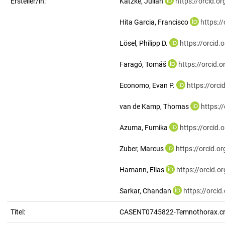
Ersteller/in:
Katzke, Julian
https://orcid.
Hita Garcia, Francisco
https:/
Lösel, Philipp D.
https://orcid
Faragó, Tomáš
https://orcid
Economo, Evan P.
https://orc
van de Kamp, Thomas
https:/
Azuma, Fumika
https://orcid
Zuber, Marcus
https://orcid.
Hamann, Elias
https://orcid.
Sarkar, Chandan
https://orci
Titel:
CASENT0745822-Temnothorax.cr