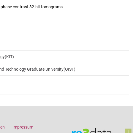
d phase contrast 32-bit tomograms
ogy(KIT)
and Technology Graduate University(OIST)
gen
Impressum