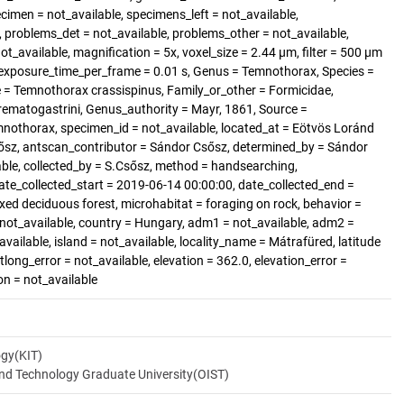
men = not_available, specimens_left = not_available,
, problems_det = not_available, problems_other = not_available,
ot_available, magnification = 5x, voxel_size = 2.44 µm, filter = 500 µm
0, exposure_time_per_frame = 0.01 s, Genus = Temnothorax, Species =
e = Temnothorax crassispinus, Family_or_other = Formicidae,
rematogastrini, Genus_authority = Mayr, 1861, Source =
nothorax, specimen_id = not_available, located_at = Eötvös Loránd
ősz, antscan_contributor = Sándor Csősz, determined_by = Sándor
able, collected_by = S.Csősz, method = handsearching,
date_collected_start = 2019-06-14 00:00:00, date_collected_end =
xed deciduous forest, microhabitat = foraging on rock, behavior =
= not_available, country = Hungary, adm1 = not_available, adm2 =
available, island = not_available, locality_name = Mátrafüred, latitude
tlong_error = not_available, elevation = 362.0, elevation_error =
on = not_available
ogy(KIT)
and Technology Graduate University(OIST)