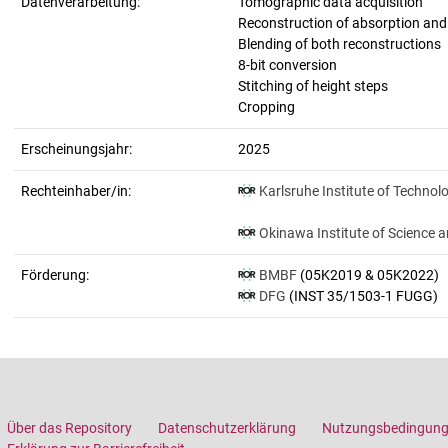
Datenverarbeitung:
Tomographic data acquisition
Reconstruction of absorption an
Blending of both reconstructions
8-bit conversion
Stitching of height steps
Cropping
Erscheinungsjahr:
2025
Rechteinhaber/in:
Karlsruhe Institute of Technol
Okinawa Institute of Science 
Förderung:
BMBF
(05K2019 & 05K2022)
DFG
(INST 35/1503-1 FUGG)
Über das Repository
Datenschutzerklärung
Nutzungsbedingun