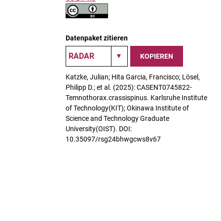
Datenpaket zitieren
KOPIEREN
Katzke, Julian; Hita Garcia, Francisco; Lösel,
Philipp D.; et al. (2025): CASENT0745822-
Temnothorax.crassispinus. Karlsruhe Institute
of Technology(KIT); Okinawa Institute of
Science and Technology Graduate
University(OIST). DOI:
10.35097/rsg24bhwgcws8v67