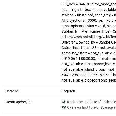
LTS_Box = SANDOR, for_more_speci
scanning_vial_box = not_available
stained = unstained, scan_tray = n
Al, projections = 3000, fps = 70.
crassispinus, Status = valid, Nam
Subfamily = Myrmicinae, Tribe = C
https://www.antwiki.org/wiki/Tem
University, owned_by = Sándor Cs
Csősz, insert_user_23 = not_avail
sampling_effort = not_available, 
2019-06-14 00:00:00, habitat = mi
not_available, disturbance_level 
not_available, island_group = not_
= 47.8298, longitude = 19.9639, la
not_available, biogeographic_regi
Sprache:
Englisch
Herausgeber/in:
Karlsruhe Institute of Technol
Okinawa Institute of Science 