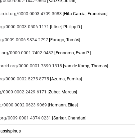
org/0000-0002-1447-9660
[Katzke, Julian]
/orcid.org/0000-0003-4709-3083
[Hita Garcia, Francisco]
.org/0000-0003-0506-1171
[Lösel, Philipp D.]
.org/0009-0006-9824-2797
[Faragó, Tomáš]
id.org/0000-0001-7402-0432
[Economo, Evan P.]
/orcid.org/0000-0001-7390-1318
[van de Kamp, Thomas]
.org/0000-0002-5275-8775
[Azuma, Fumika]
org/0000-0002-2429-6171
[Zuber, Marcus]
org/0000-0002-0623-9069
[Hamann, Elias]
d.org/0009-0001-4374-0231
[Sarkar, Chandan]
assispinus