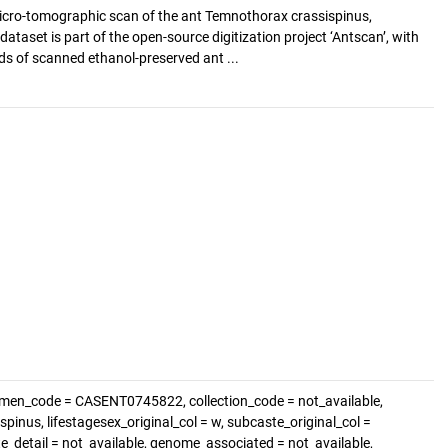
cro-tomographic scan of the ant Temnothorax crassispinus,
ataset is part of the open-source digitization project ‘Antscan’, with
s of scanned ethanol-preserved ant ...
imen_code = CASENT0745822, collection_code = not_available,
inus, lifestagesex_original_col = w, subcaste_original_col =
te_detail = not_available, genome_associated = not_available,