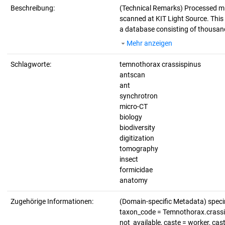
Beschreibung:
(Technical Remarks)
Processed mi
scanned at KIT Light Source. This d
a database consisting of thousand
Mehr anzeigen
Schlagworte:
temnothorax crassispinus
antscan
ant
synchrotron
micro-CT
biology
biodiversity
digitization
tomography
insect
formicidae
anatomy
Zugehörige Informationen:
(Domain-specific Metadata) spec
taxon_code = Temnothorax.crassisp
not_available, caste = worker, cas