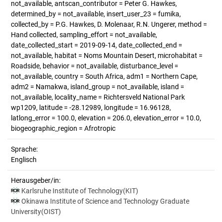
not_available, antscan_contributor = Peter G. Hawkes,
determined_by = not_available, insert_user_23 = fumika,
collected_by = P.G. Hawkes, D. Molenaar, R.N. Ungerer, method =
Hand collected, sampling_effort = not_available,
date_collected_start = 2019-09-14, date_collected_end =
not_available, habitat = Noms Mountain Desert, microhabitat =
Roadside, behavior = not_available, disturbance_level =
not_available, country = South Africa, adm1 = Northern Cape,
adm2 = Namakwa, island_group = not_available, island =
not_available, locality_name = Richtersveld National Park
wp1209, latitude = -28.12989, longitude = 16.96128,
latlong_error = 100.0, elevation = 206.0, elevation_error = 10.0,
biogeographic_region = Afrotropic
Sprache:
Englisch
Herausgeber/in:
Karlsruhe Institute of Technology(KIT)
Okinawa Institute of Science and Technology Graduate
University(OIST)