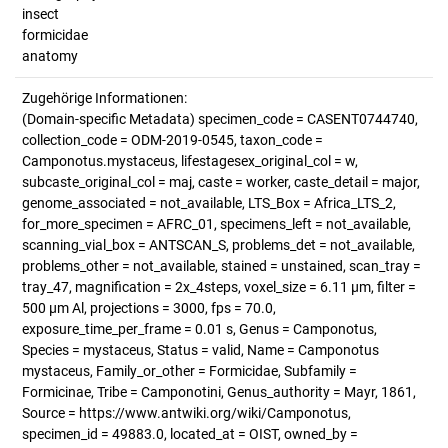
insect
formicidae
anatomy
Zugehörige Informationen:
(Domain-specific Metadata) specimen_code = CASENT0744740,
collection_code = ODM-2019-0545, taxon_code =
Camponotus.mystaceus, lifestagesex_original_col = w,
subcaste_original_col = maj, caste = worker, caste_detail = major,
genome_associated = not_available, LTS_Box = Africa_LTS_2,
for_more_specimen = AFRC_01, specimens_left = not_available,
scanning_vial_box = ANTSCAN_S, problems_det = not_available,
problems_other = not_available, stained = unstained, scan_tray =
tray_47, magnification = 2x_4steps, voxel_size = 6.11 µm, filter =
500 µm Al, projections = 3000, fps = 70.0,
exposure_time_per_frame = 0.01 s, Genus = Camponotus,
Species = mystaceus, Status = valid, Name = Camponotus
mystaceus, Family_or_other = Formicidae, Subfamily =
Formicinae, Tribe = Camponotini, Genus_authority = Mayr, 1861,
Source = https://www.antwiki.org/wiki/Camponotus,
specimen_id = 49883.0, located_at = OIST, owned_by =