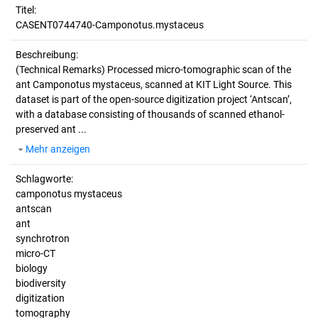
Titel:
CASENT0744740-Camponotus.mystaceus
Beschreibung:
(Technical Remarks)
Processed micro-tomographic scan of the
ant Camponotus mystaceus, scanned at KIT Light Source. This
dataset is part of the open-source digitization project ‘Antscan’,
with a database consisting of thousands of scanned ethanol-
preserved ant ...
Mehr anzeigen
Schlagworte:
camponotus mystaceus
antscan
ant
synchrotron
micro-CT
biology
biodiversity
digitization
tomography