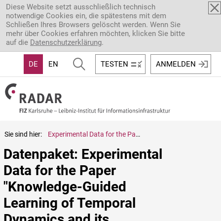
Direkt zum Inhalt
Diese Website setzt ausschließlich technisch
notwendige Cookies ein, die spätestens mit dem
Schließen Ihres Browsers gelöscht werden. Wenn Sie
mehr über Cookies erfahren möchten, klicken Sie bitte
auf die
Datenschutzerklärung
.
DE
EN
TESTEN
ANMELDEN
Sie sind hier:
Experimental Data for the Paper "Knowledge-Guided Learning of Temporal Dynamics and its Application to Gas Turbines"
Datenpaket: Experimental 
Data for the Paper 
"Knowledge-Guided 
Learning of Temporal 
Dynamics and its 