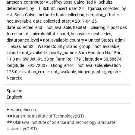
antscan_contributor = Jeffrey Sosa-Calvo, Ted R. Schultz,
determined_by = T. Schulz, insert_user_23 = fgarcia, collected_by
= J. Sosa-Calvo, method = hand collection, sampling_effort =
not_available, date_collected_start = 2017-04-25,
date_collected_end = not_available, habitat = clearing in post oak
forest nr. rd., microhabitat = sand, behavior = nest series,
disturbance_level = not_available, country = United States, adm1
= Texas, adm2 = Walker County, island_group = not_available,
island = not_available, locality_name = Sam Houston Nat'l For.,
11.3 mi. SW Jct. Rt. 30 on Farm Rd. 1791, latitude = 30.58674,
longitude = -95.72807, latlong_error = not_available, elevation =
123.0, elevation_error = not_available, biogeographic_region =
Nearctic
Sprache:
Englisch
Herausgeber/in:
Karlsruhe Institute of Technology(KIT)
Okinawa Institute of Science and Technology Graduate
University(OIST)