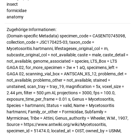
insect
formicidae
anatomy
Zugehörige Informationen:
(Domain-specific Metadata) specimen_code = CASENT0745098,
collection_code = JSC170425-03, taxon_code =
Mycetosoritis.hartmanni, lifestagesex_original_col = m,
subcaste_original_col = not_available, caste = male, caste_detail =
not_available, genome_associated = species, LTS_Box = LTS
GAGA 02, for_more_specimen = 3w + 1 aQ, specimens_left =
GAGA 02, scanning_vial_box = ANTSCAN_XS_12, problems_det =
not_available, problems_other = not_available, stained =
unstained, scan_tray = tray_19, magnification = 5x, voxel_size =
2.44 µm, filter = 500 µm Al, projections = 3000, fps = 100.0,
exposure_time_per_frame = 0.01 s, Genus = Mycetosoritis,
Species = hartmanni, Status = valid, Name = Mycetosoritis
hartmanni, Family_or_other = Formicidae, Subfamily =
Myrmicinae, Tribe = Attini, Genus_authority = Wheeler, W.M., 1907,
Source = https://www.antwiki.org/wiki/Mycetosoritis,
specimen_id = 51474.0, located_at = OIST, owned_by = USNM,