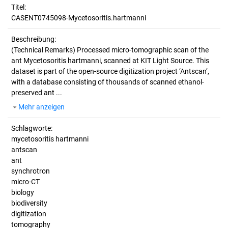
Titel:
CASENT0745098-Mycetosoritis.hartmanni
Beschreibung:
(Technical Remarks)
Processed micro-tomographic scan of the
ant Mycetosoritis hartmanni, scanned at KIT Light Source. This
dataset is part of the open-source digitization project ‘Antscan’,
with a database consisting of thousands of scanned ethanol-
preserved ant ...
Mehr anzeigen
Schlagworte:
mycetosoritis hartmanni
antscan
ant
synchrotron
micro-CT
biology
biodiversity
digitization
tomography