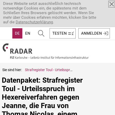
Direkt zum Inhalt
Diese Website setzt ausschließlich technisch
notwendige Cookies ein, die spätestens mit dem
Schließen Ihres Browsers gelöscht werden. Wenn Sie
mehr über Cookies erfahren möchten, klicken Sie bitte
auf die
Datenschutzerklärung
.
DE
EN
TESTEN
ANMELDEN
Sie sind hier:
Strafregister Toul - Urteilsspruch im Hexereiverfahren gegen Jeanne, die Frau von Thomas Nicolas, einem Hirten aus Toul (1619)
Datenpaket: Strafregister 
Toul - Urteilsspruch im 
Hexereiverfahren gegen 
Jeanne, die Frau von 
Thomas Nicolas, einem 