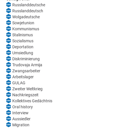
Russlanddeutsche
Russlanddeutsch
Wolgadeutsche
Sowjetunion
Kommunismus
Stalinismus
Sozialismus
Deportation
Umsiedlung
Diskriminierung
Trudovaja Armija
Zwangsarbeiter
Arbeitslager
GULAG
Zweiter Weltkrieg
Nachkriegszeit
Kollektives Gedächtnis
Oral history
Interview
Aussiedler
Migration