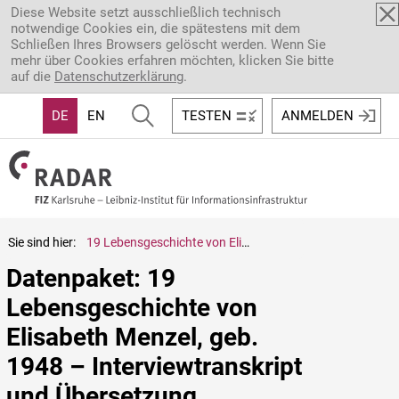
Direkt zum Inhalt
Diese Website setzt ausschließlich technisch
notwendige Cookies ein, die spätestens mit dem
Schließen Ihres Browsers gelöscht werden. Wenn Sie
mehr über Cookies erfahren möchten, klicken Sie bitte
auf die
Datenschutzerklärung
.
DE
EN
TESTEN
ANMELDEN
Sie sind hier:
19 Lebensgeschichte von Elisabeth Menzel, geb. 1948 – Interviewtranskript und Übersetzung
Datenpaket: 19 
Lebensgeschichte von 
Elisabeth Menzel, geb. 
1948 – Interviewtranskript 
und Übersetzung