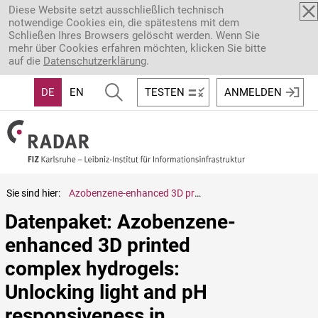
Direkt zum Inhalt
Diese Website setzt ausschließlich technisch
notwendige Cookies ein, die spätestens mit dem
Schließen Ihres Browsers gelöscht werden. Wenn Sie
mehr über Cookies erfahren möchten, klicken Sie bitte
auf die
Datenschutzerklärung
.
DE
EN
TESTEN
ANMELDEN
Sie sind hier:
Azobenzene-enhanced 3D printed complex hydrogels: Unlocking light and pH responsiveness in Polyelectrolyte-based networks
Datenpaket: Azobenzene-
enhanced 3D printed 
complex hydrogels: 
Unlocking light and pH 
responsiveness in 