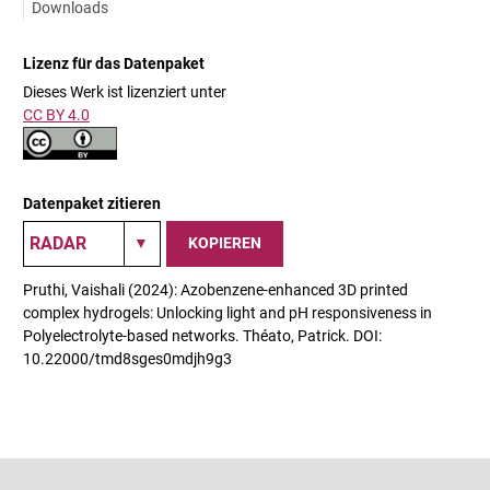
Downloads
Lizenz für das Datenpaket
Dieses Werk ist lizenziert unter
CC BY 4.0
Datenpaket zitieren
KOPIEREN
Pruthi, Vaishali (2024): Azobenzene-enhanced 3D printed
complex hydrogels: Unlocking light and pH responsiveness in
Polyelectrolyte-based networks. Théato, Patrick. DOI:
10.22000/tmd8sges0mdjh9g3