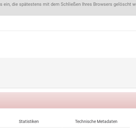
s ein, die spätestens mit dem Schließen Ihres Browsers gelöscht 
Statistiken
Technische Metadaten