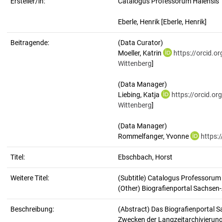
Ersteller/in:
Catalogus Professorum Halensis
Eberle, Henrik
[Eberle, Henrik]
Beitragende:
(Data Curator)
Moeller, Katrin
https://orcid.
Wittenberg
]
(Data Manager)
Liebing, Katja
https://orcid.o
Wittenberg
]
(Data Manager)
Rommelfanger, Yvonne
https:
Titel:
Ebschbach, Horst
Weitere Titel:
(Subtitle) Catalogus Professorum
(Other) Biografienportal Sachsen
Beschreibung:
(Abstract)
Das Biografienportal S
Zwecken der Langzeitarchivierung