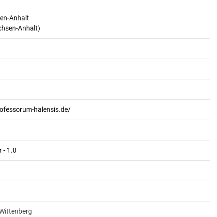
en-Anhalt
achsen-Anhalt)
rofessorum-halensis.de/
 - 1.0
-Wittenberg