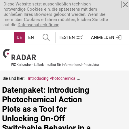
Direkt zum Inhalt
Diese Website setzt ausschließlich technisch
notwendige Cookies ein, die spätestens mit dem
Schließen Ihres Browsers gelöscht werden. Wenn Sie
mehr über Cookies erfahren möchten, klicken Sie bitte
auf die
Datenschutzerklärung
.
DE
EN
TESTEN
ANMELDEN
Sie sind hier:
Introducing Photochemical Action Plots as a Tool for Unlocking On-Off Switchable Behavior in a Polymeric Eosin Y Photocatalyst
Datenpaket: Introducing 
Photochemical Action 
Plots as a Tool for 
Unlocking On-Off 
Switchable Behavior in a 