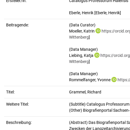
Ersteller/in:
Catalogus Professorum Halensis
Eberle, Henrik
[Eberle, Henrik]
Beitragende:
(Data Curator)
Moeller, Katrin
https://orcid.
Wittenberg
]
(Data Manager)
Liebing, Katja
https://orcid.o
Wittenberg
]
(Data Manager)
Rommelfanger, Yvonne
https:
Titel:
Grammel, Richard
Weitere Titel:
(Subtitle) Catalogus Professorum
(Other) Biografienportal Sachsen
Beschreibung:
(Abstract)
Das Biografienportal S
Zwecken der Langzeitarchivierung