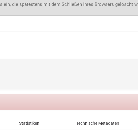
s ein, die spätestens mit dem Schließen Ihres Browsers gelöscht 
Statistiken
Technische Metadaten