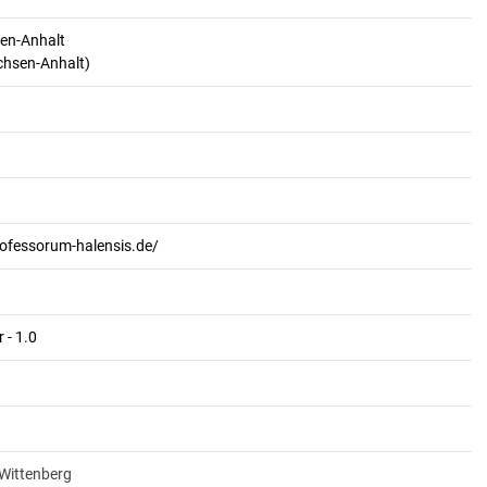
en-Anhalt
achsen-Anhalt)
rofessorum-halensis.de/
 - 1.0
-Wittenberg