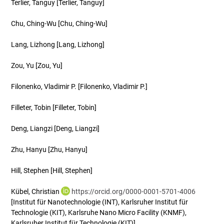
Terlier, Tanguy
[Terlier, Tanguy]
Chu, Ching-Wu
[Chu, Ching-Wu]
Lang, Lizhong
[Lang, Lizhong]
Zou, Yu
[Zou, Yu]
Filonenko, Vladimir P.
[Filonenko, Vladimir P.]
Filleter, Tobin
[Filleter, Tobin]
Deng, Liangzi
[Deng, Liangzi]
Zhu, Hanyu
[Zhu, Hanyu]
Hill, Stephen
[Hill, Stephen]
Kübel, Christian
https://orcid.org/0000-0001-5701-4006
[Institut für Nanotechnologie (INT), Karlsruher Institut für
Technologie (KIT), Karlsruhe Nano Micro Facility (KNMF),
Karlsruher Institut für Technologie (KIT)]