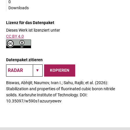
0
Downloads
Lizenz für das Datenpaket
Dieses Werk ist lizenziert unter
CC BY 4.0
Datenpaket zitieren
KOPIEREN
Biswas, Abhijit; Naumov, Ivan I.; Sahu, Rajib; et al. (2026):
Stabilization and properties of fluorinated cubic boron nitride
solids. Karlsruhe Institute of Technology. DOI:
10.35097/w590s1azuuryewev