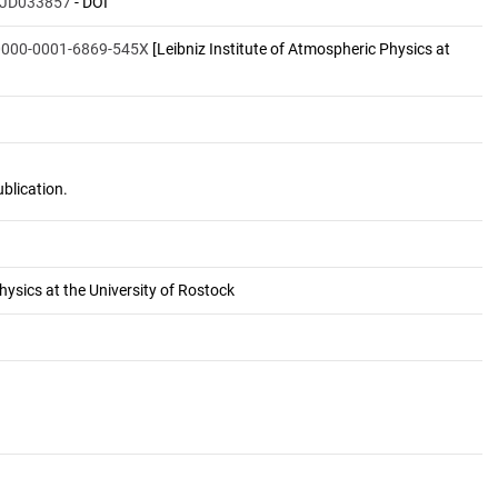
0JD033857
- DOI
/0000-0001-6869-545X
[Leibniz Institute of Atmospheric Physics at
hysics at the University of Rostock