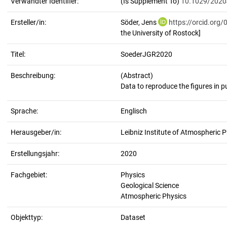
Verwandter Identifier:
(Is Supplement To)
10.1029/202
Ersteller/in:
Söder, Jens
https://orcid.org
the University of Rostock]
Titel:
SoederJGR2020
Beschreibung:
(Abstract)
Sprache:
Englisch
Herausgeber/in:
Leibniz Institute of Atmospheric P
Erstellungsjahr:
2020
Fachgebiet:
Physics
Geological Science
Atmospheric Physics
Objekttyp:
Dataset