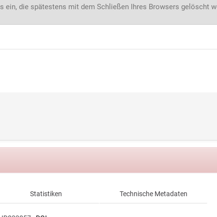
s ein, die spätestens mit dem Schließen Ihres Browsers gelöscht 
Statistiken
Technische Metadaten