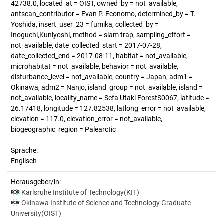
42738.0, located_at = OIST, owned_by = not_available,
antscan_contributor = Evan P. Economo, determined_by = T.
Yoshida, insert_user_23 = fumika, collected_by =
Inoguchi,Kuniyoshi, method = slam trap, sampling_effort =
not_available, date_collected_start = 2017-07-28,
date_collected_end = 2017-08-11, habitat = not_available,
microhabitat = not_available, behavior = not_available,
disturbance_level = not_available, country = Japan, adm1 =
Okinawa, adm2 = Nanjo, island_group = not_available, island =
not_available, locality_name = Sefa Utaki ForestS0067, latitude =
26.17418, longitude = 127.82538, latlong_error = not_available,
elevation = 117.0, elevation_error = not_available,
biogeographic_region = Palearctic
Sprache:
Englisch
Herausgeber/in:
Karlsruhe Institute of Technology(KIT)
Okinawa Institute of Science and Technology Graduate
University(OIST)