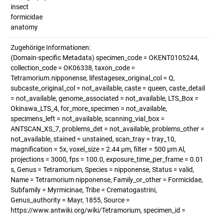
insect
formicidae
anatomy
Zugehörige Informationen:
(Domain-specific Metadata) specimen_code = OKENT0105244,
collection_code = OK06338, taxon_code =
Tetramorium.nipponense, lifestagesex_original_col = Q,
subcaste_original_col = not_available, caste = queen, caste_detail
= not_available, genome_associated = not_available, LTS_Box =
Okinawa_LTS_4, for_more_specimen = not_available,
specimens_left = not_available, scanning_vial_box =
ANTSCAN_XS_7, problems_det = not_available, problems_other =
not_available, stained = unstained, scan_tray = tray_10,
magnification = 5x, voxel_size = 2.44 µm, filter = 500 µm Al,
projections = 3000, fps = 100.0, exposure_time_per_frame = 0.01
s, Genus = Tetramorium, Species = nipponense, Status = valid,
Name = Tetramorium nipponense, Family_or_other = Formicidae,
Subfamily = Myrmicinae, Tribe = Crematogastrini,
Genus_authority = Mayr, 1855, Source =
https://www.antwiki.org/wiki/Tetramorium, specimen_id =