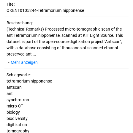
Titel:
OKENT0105244-Tetramorium.nipponense
Beschreibung:
(Technical Remarks)
Processed micro-tomographic scan of the
ant Tetramorium nipponense, scanned at KIT Light Source. This
dataset is part of the open-source digitization project ‘Antscan’,
with a database consisting of thousands of scanned ethanol-
preserved ant ...
Mehr anzeigen
Schlagworte:
tetramorium nipponense
antscan
ant
synchrotron
micro-CT
biology
biodiversity
digitization
tomography