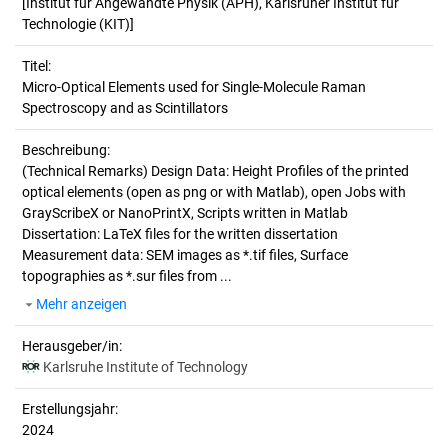
[Institut für Angewandte Physik (APH), Karlsruher Institut für
Technologie (KIT)]
Titel:
Micro-Optical Elements used for Single-Molecule Raman 
Spectroscopy and as Scintillators
Beschreibung:
(Technical Remarks)
Design Data: Height Profiles of the printed
optical elements (open as png or with Matlab), open Jobs with
GrayScribeX or NanoPrintX, Scripts written in Matlab
Dissertation: LaTeX files for the written dissertation
Measurement data: SEM images as *.tif files, Surface
topographies as *.sur files from ...
Mehr anzeigen
Herausgeber/in:
Karlsruhe Institute of Technology
Erstellungsjahr:
2024