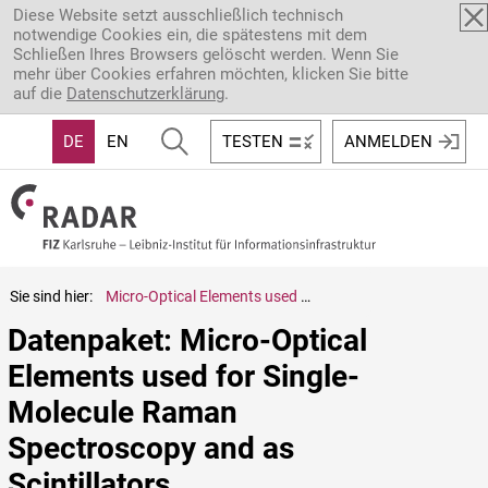
Direkt zum Inhalt
Diese Website setzt ausschließlich technisch
notwendige Cookies ein, die spätestens mit dem
Schließen Ihres Browsers gelöscht werden. Wenn Sie
mehr über Cookies erfahren möchten, klicken Sie bitte
auf die
Datenschutzerklärung
.
DE
EN
TESTEN
ANMELDEN
Sie sind hier:
Micro-Optical Elements used for Single-Molecule Raman Spectroscopy and as Scintillators
Datenpaket: Micro-Optical 
Elements used for Single-
Molecule Raman 
Spectroscopy and as 
Scintillators