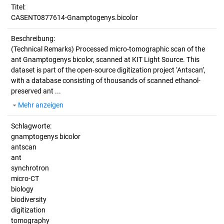
Titel:
CASENT0877614-Gnamptogenys.bicolor
Beschreibung:
(Technical Remarks)
Processed micro-tomographic scan of the
ant Gnamptogenys bicolor, scanned at KIT Light Source. This
dataset is part of the open-source digitization project ‘Antscan’,
with a database consisting of thousands of scanned ethanol-
preserved ant ...
Mehr anzeigen
Schlagworte:
gnamptogenys bicolor
antscan
ant
synchrotron
micro-CT
biology
biodiversity
digitization
tomography