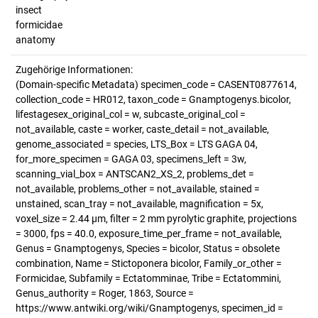
insect
formicidae
anatomy
Zugehörige Informationen:
(Domain-specific Metadata) specimen_code = CASENT0877614,
collection_code = HR012, taxon_code = Gnamptogenys.bicolor,
lifestagesex_original_col = w, subcaste_original_col =
not_available, caste = worker, caste_detail = not_available,
genome_associated = species, LTS_Box = LTS GAGA 04,
for_more_specimen = GAGA 03, specimens_left = 3w,
scanning_vial_box = ANTSCAN2_XS_2, problems_det =
not_available, problems_other = not_available, stained =
unstained, scan_tray = not_available, magnification = 5x,
voxel_size = 2.44 µm, filter = 2 mm pyrolytic graphite, projections
= 3000, fps = 40.0, exposure_time_per_frame = not_available,
Genus = Gnamptogenys, Species = bicolor, Status = obsolete
combination, Name = Stictoponera bicolor, Family_or_other =
Formicidae, Subfamily = Ectatomminae, Tribe = Ectatommini,
Genus_authority = Roger, 1863, Source =
https://www.antwiki.org/wiki/Gnamptogenys, specimen_id =