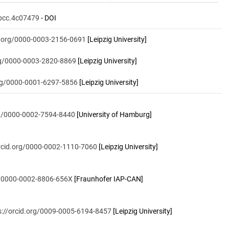
pcc.4c07479
- DOI
id.org/0000-0003-2156-0691
[Leipzig University]
org/0000-0003-2820-8869
[Leipzig University]
org/0000-0001-6297-5856
[Leipzig University]
rg/0000-0002-7594-8440
[University of Hamburg]
orcid.org/0000-0002-1110-7060
[Leipzig University]
rg/0000-0002-8806-656X
[Fraunhofer IAP-CAN]
s://orcid.org/0009-0005-6194-8457
[Leipzig University]