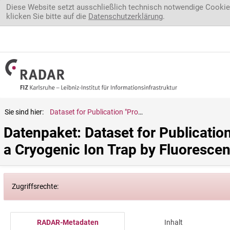
Direkt zum Inhalt
Diese Website setzt ausschließlich technisch notwendige Cookie
klicken Sie bitte auf die
Datenschutzerklärung
.
Sie sind hier:
Dataset for Publication "Probing the Temperature of Quantum Dots in a Cryogenic Ion Trap by Fluorescence Spectroscopy"
Datenpaket: Dataset for Publicatio
a Cryogenic Ion Trap by Fluoresce
Zugriffsrechte:
RADAR-Metadaten
Inhalt