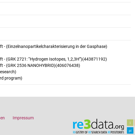
- (Einzelnanopartikelcharakterisierung in der Gasphase)
 - (GRK 2721: “Hydrogen Isotopes, 1,2,3H”)(443871192)
ft - (GRK 2536 NANOHYBRID)(406076438)
research)
ard program)
gen
Impressum