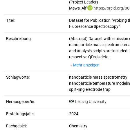
(Project Leader)
Mews, Alf
https://orcid.org/
Titel:
Dataset for Publication "Probing 
Fluorescence Spectroscopy"
Beschreibung:
(Abstract)
Dataset with emission 
nanoparticle mass spectrometer a
and analysis scripts are included
respective QDs is dete...
Mehr anzeigen
Schlagworte:
nanoparticle mass spectrometry
nanoparticle temperature modeli
split-ring electrode trap
Herausgeber/in:
Leipzig University
Erstellungsjahr:
2024
Fachgebiet:
Chemistry