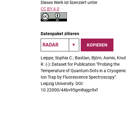
Dieses Werk ist lizenziert unter
CC BY 4.0
Datenpaket zitieren
KOPIEREN
Leippe, Sophia C.; Bastian, Björn; Asmis, Knut
R. (-): Dataset for Publication "Probing the
Temperature of Quantum Dots in a Cryogenic
Ion Trap by Fluorescence Spectroscopy".
Leipzig University. DOI:
10.22000/44bv95gm8ajgc9xf