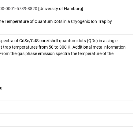
0000-0001-5739-8820
[University of Hamburg]
the Temperature of Quantum Dots in a Cryogenic Ion Trap by 
spectra of CdSe/CdS core/shell quantum dots (QDs) in a single
t trap temperatures from 50 to 300 K. Additional meta information
. From the gas phase emission spectra the temperature of the
ng