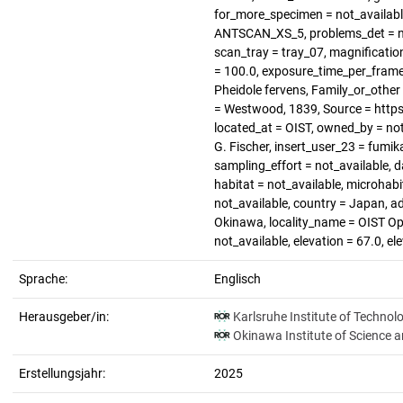
for_more_specimen = not_available
ANTSCAN_XS_5, problems_det = not
scan_tray = tray_07, magnification 
= 100.0, exposure_time_per_frame 
Pheidole fervens, Family_or_other 
= Westwood, 1839, Source = https
located_at = OIST, owned_by = no
G. Fischer, insert_user_23 = fumik
sampling_effort = not_available, 
habitat = not_available, microhabi
not_available, country = Japan, a
Okinawa, locality_name = OIST Ope
not_available, elevation = 67.0, e
Sprache:
Englisch
Herausgeber/in:
Karlsruhe Institute of Technol
Okinawa Institute of Science 
Erstellungsjahr:
2025