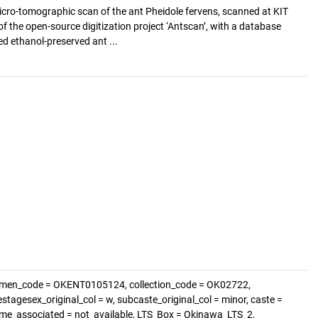
cro-tomographic scan of the ant Pheidole fervens, scanned at KIT
of the open-source digitization project ‘Antscan’, with a database
d ethanol-preserved ant ...
cimen_code = OKENT0105124, collection_code = OK02722,
estagesex_original_col = w, subcaste_original_col = minor, caste =
nome_associated = not_available, LTS_Box = Okinawa_LTS_2,