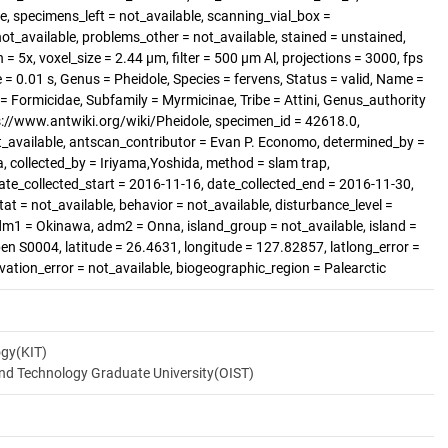
, specimens_left = not_available, scanning_vial_box =
_available, problems_other = not_available, stained = unstained,
= 5x, voxel_size = 2.44 µm, filter = 500 µm Al, projections = 3000, fps
= 0.01 s, Genus = Pheidole, Species = fervens, Status = valid, Name =
= Formicidae, Subfamily = Myrmicinae, Tribe = Attini, Genus_authority
://www.antwiki.org/wiki/Pheidole, specimen_id = 42618.0,
t_available, antscan_contributor = Evan P. Economo, determined_by =
a, collected_by = Iriyama,Yoshida, method = slam trap,
date_collected_start = 2016-11-16, date_collected_end = 2016-11-30,
tat = not_available, behavior = not_available, disturbance_level =
dm1 = Okinawa, adm2 = Onna, island_group = not_available, island =
n S0004, latitude = 26.4631, longitude = 127.82857, latlong_error =
levation_error = not_available, biogeographic_region = Palearctic
ogy(KIT)
and Technology Graduate University(OIST)