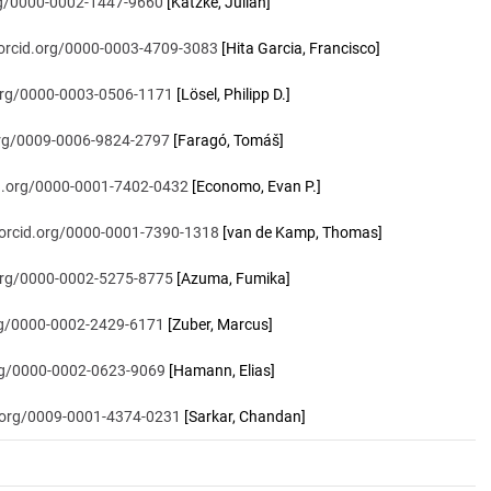
org/0000-0002-1447-9660
[Katzke, Julian]
/orcid.org/0000-0003-4709-3083
[Hita Garcia, Francisco]
.org/0000-0003-0506-1171
[Lösel, Philipp D.]
.org/0009-0006-9824-2797
[Faragó, Tomáš]
id.org/0000-0001-7402-0432
[Economo, Evan P.]
/orcid.org/0000-0001-7390-1318
[van de Kamp, Thomas]
.org/0000-0002-5275-8775
[Azuma, Fumika]
org/0000-0002-2429-6171
[Zuber, Marcus]
org/0000-0002-0623-9069
[Hamann, Elias]
d.org/0009-0001-4374-0231
[Sarkar, Chandan]