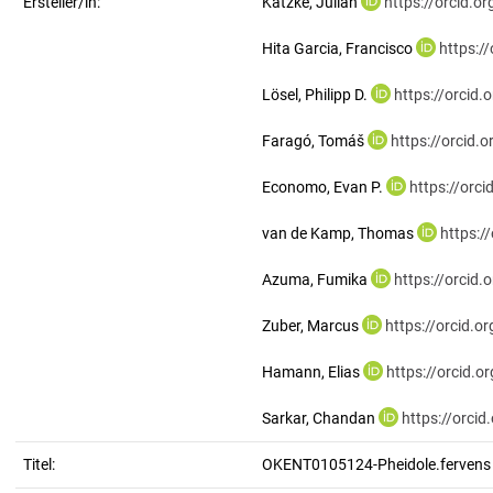
Ersteller/in:
Katzke, Julian
https://orcid.
Hita Garcia, Francisco
https:/
Lösel, Philipp D.
https://orcid
Faragó, Tomáš
https://orcid
Economo, Evan P.
https://orc
van de Kamp, Thomas
https:/
Azuma, Fumika
https://orcid
Zuber, Marcus
https://orcid.
Hamann, Elias
https://orcid.
Sarkar, Chandan
https://orci
Titel:
OKENT0105124-Pheidole.fervens