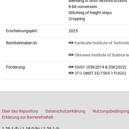
Blending of both reconstructions
8-bit conversion
Stitching of height steps
Cropping
Erscheinungsjahr:
2025
Rechteinhaber/in:
Karlsruhe Institute of Technol
Okinawa Institute of Science 
Förderung:
BMBF
(05K2019 & 05K2022)
DFG
(INST 35/1503-1 FUGG)
Über das Repository
Datenschutzerklärung
Nutzungsbedingun
Erklärung zur Barrierefreiheit
1.25.1 (f) / 1.18.0 (b) / 1.25.1 (i)