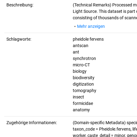
Beschreibung:
(Technical Remarks)
Processed mi
Light Source. This dataset is part 
consisting of thousands of scanne
Mehr anzeigen
Schlagworte:
pheidole fervens
antscan
ant
synchrotron
micro-CT
biology
biodiversity
digitization
tomography
insect
formicidae
anatomy
Zugehörige Informationen:
(Domain-specific Metadata) spe
taxon_code = Pheidole.fervens, lif
worker, caste_detail = minor, ge