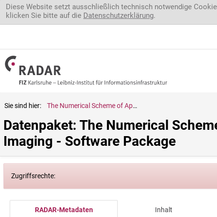
Direkt zum Inhalt
Diese Website setzt ausschließlich technisch notwendige Cookie
klicken Sie bitte auf die
Datenschutzerklärung
.
Sie sind hier:
The Numerical Scheme of Approximate Inverse for 2D Linear Seismic Imaging - Software Package
Datenpaket: The Numerical Scheme 
Imaging - Software Package
Zugriffsrechte:
RADAR-Metadaten
Inhalt