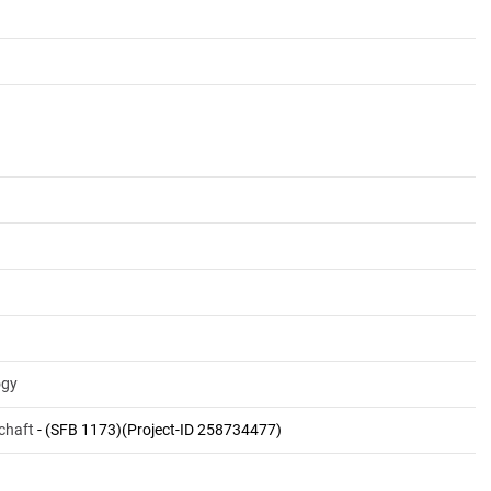
ogy
chaft
- (SFB 1173)(Project-ID 258734477)