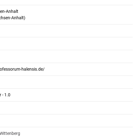
en-Anhalt
achsen-Anhalt)
rofessorum-halensis.de/
 - 1.0
-Wittenberg