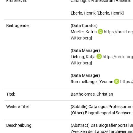
Ersteller/in:
Catalogus Professorum Halensis
Eberle, Henrik
[Eberle, Henrik]
Beitragende:
(Data Curator)
Moeller, Katrin
https://orcid.
Wittenberg
]
(Data Manager)
Liebing, Katja
https://orcid.o
Wittenberg
]
(Data Manager)
Rommelfanger, Yvonne
https:
Titel:
Bartholomae, Christian
Weitere Titel:
(Subtitle) Catalogus Professorum
(Other) Biografienportal Sachsen
Beschreibung:
(Abstract)
Das Biografienportal S
Zwecken der Langzeitarchivierung