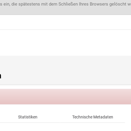
s ein, die spätestens mit dem Schließen Ihres Browsers gelöscht 
n
Statistiken
Technische Metadaten