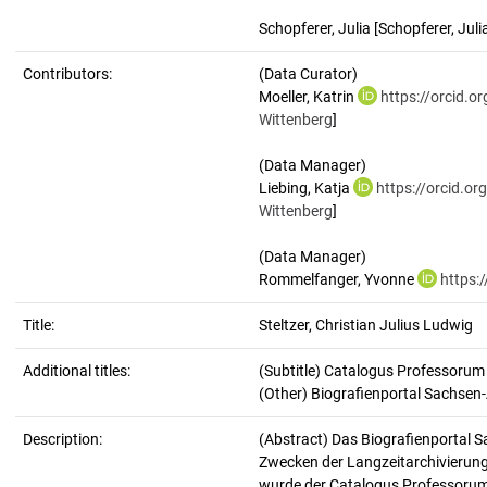
Schopferer, Julia
[Schopferer, Juli
Contributors:
(Data Curator)
Moeller, Katrin
https://orcid.
Wittenberg
]
(Data Manager)
Liebing, Katja
https://orcid.o
Wittenberg
]
(Data Manager)
Rommelfanger, Yvonne
https:
Title:
Steltzer, Christian Julius Ludwig
Additional titles:
(Subtitle) Catalogus Professorum
(Other) Biografienportal Sachsen
Description:
(Abstract)
Das Biografienportal S
Zwecken der Langzeitarchivierung
wurde der Catalogus Professorum H