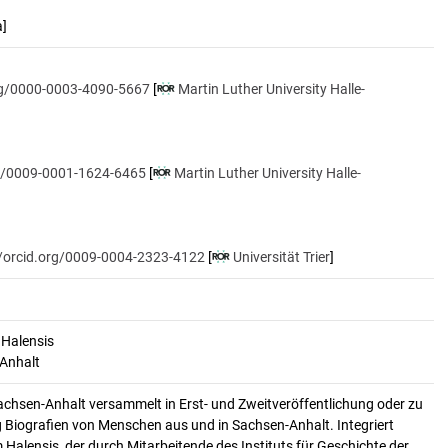
a]
org/0000-0003-4090-5667
[
Martin Luther University Halle-
rg/0009-0001-1624-6465
[
Martin Luther University Halle-
//orcid.org/0009-0004-2323-4122
[
Universität Trier
]
 Halensis
-Anhalt
achsen-Anhalt versammelt in Erst- und Zweitveröffentlichung oder zu
 Biografien von Menschen aus und in Sachsen-Anhalt. Integriert
alensis, der durch Mitarbeitende des Instituts für Geschichte der