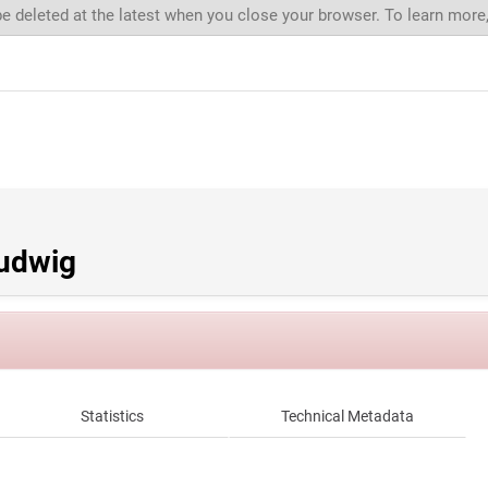
be deleted at the latest when you close your browser. To learn more
Ludwig
Statistics
Technical Metadata